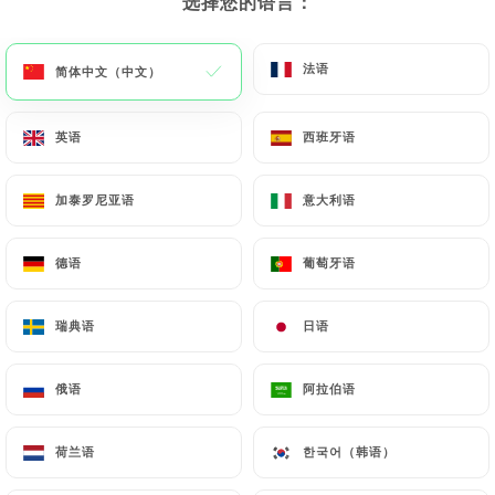
选择您的语言：
选择您的语言：
法语
法语
简体中文（中文）
简体中文（中文）
甜点
英语
英语
西班牙语
西班牙语
马拉库贾慕斯
以百香果、马斯卡彭奶酪和炼乳为基础的巴西食谱
加泰罗尼亚语
加泰罗尼亚语
意大利语
意大利语
6.00€
德语
德语
葡萄牙语
葡萄牙语
意式奶冻配果酱
巴西风味意式奶冻
瑞典语
瑞典语
日语
日语
6.00€
俄语
俄语
阿拉伯语
阿拉伯语
椰子冰淇淋
配焦糖菠萝和薄荷
荷兰语
荷兰语
한국어（韩语）
한국어（韩语）
6.00€