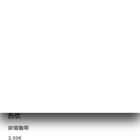
法国葡萄酒
盘羊，Château Puech-Haut（红酒）
红、白、桃红葡萄酒
6.50€
30.00€
玫瑰丘、黑皮诺（红酒）
红、白葡萄酒
6.00€
28.00€
热饮
浓缩咖啡
3.00€