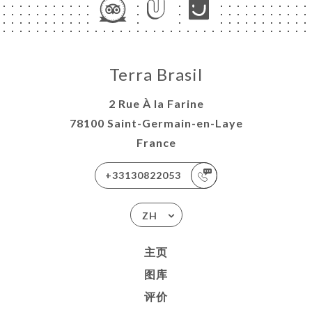
Terra Brasil
2 Rue À la Farine
78100 Saint-Germain-en-Laye
France
+33130822053
ZH
主页
图库
评价