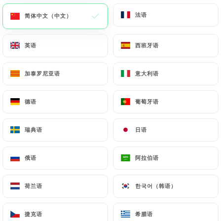
法语
法语
简体中文（中文）
简体中文（中文）
英语
英语
西班牙语
西班牙语
加泰罗尼亚语
加泰罗尼亚语
意大利语
意大利语
德语
德语
葡萄牙语
葡萄牙语
276 评论
BISTRO BRÉSILIEN
瑞典语
瑞典语
日语
日语
2 Rue À La Farine
78100 Saint-Germain-En-Laye France
俄语
俄语
阿拉伯语
阿拉伯语
荷兰语
荷兰语
한국어（韩语）
한국어（韩语）
餐厅简介
捷克语
捷克语
希腊语
希腊语