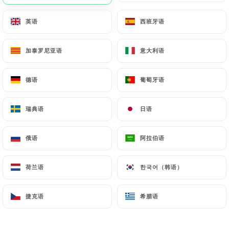
英语
英语
西班牙语
西班牙语
加泰罗尼亚语
加泰罗尼亚语
意大利语
意大利语
德语
德语
葡萄牙语
葡萄牙语
瑞典语
瑞典语
日语
日语
俄语
俄语
阿拉伯语
阿拉伯语
荷兰语
荷兰语
한국어（韩语）
한국어（韩语）
捷克语
捷克语
希腊语
希腊语