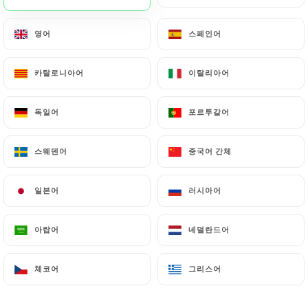
영어
영어
스페인어
스페인어
카탈로니아어
카탈로니아어
이탈리아어
이탈리아어
독일어
독일어
포르투갈어
포르투갈어
스웨덴어
스웨덴어
중국어 간체
중국어 간체
일본어
일본어
러시아어
러시아어
아랍어
아랍어
네덜란드어
네덜란드어
체코어
체코어
그리스어
그리스어