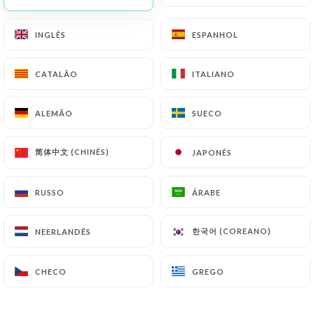
INGLÊS
INGLÊS
ESPANHOL
ESPANHOL
CATALÃO
CATALÃO
ITALIANO
ITALIANO
ALEMÃO
ALEMÃO
SUECO
SUECO
简体中文 (CHINÊS)
简体中文 (CHINÊS)
JAPONÊS
JAPONÊS
RUSSO
RUSSO
ÁRABE
ÁRABE
한국어 (COREANO)
한국어 (COREANO)
NEERLANDÊS
NEERLANDÊS
CHECO
CHECO
GREGO
GREGO