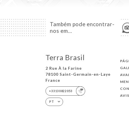
Também pode encontrar-
nos em…
Terra Brasil
PÁG
2 Rue À la Farine
GAL
78100 Saint-Germain-en-Laye
AVA
France
MEN
CO
+33130822053
AVI
PT