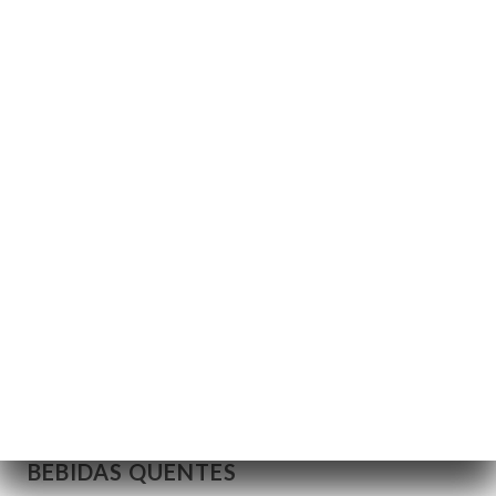
7.00€
32.00€
VINHO FRANCÊS
Argali, Château Puech-Haut (vinho tinto)
Vinho tinto, branco e rosé
6.50€
30.00€
Côte des Roses, Pinot Noir (vinho tinto)
Vinho tinto, branco
6.00€
28.00€
BEBIDAS QUENTES