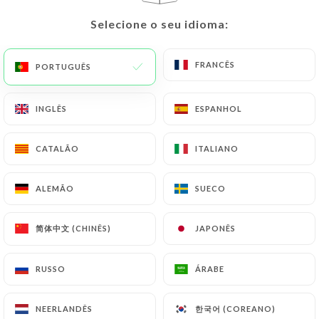
Selecione o seu idioma:
Selecione o seu idioma:
*: servido com arroz e salada **: opção picante
disponível
FRANCÊS
FRANCÊS
PORTUGUÊS
PORTUGUÊS
INGLÊS
INGLÊS
ESPANHOL
ESPANHOL
SOBREMESAS
CATALÃO
CATALÃO
ITALIANO
ITALIANO
Mousse de Maracujá
ALEMÃO
ALEMÃO
SUECO
SUECO
Receita brasileira à base de maracujá, mascarpone
e leite condensado
简体中文 (CHINÊS)
简体中文 (CHINÊS)
JAPONÊS
JAPONÊS
6.00€
RUSSO
RUSSO
ÁRABE
ÁRABE
Panna cotta com coulis de frutas
Panna cotta com sabores brasileiros
한국어 (COREANO)
한국어 (COREANO)
NEERLANDÊS
NEERLANDÊS
6.00€