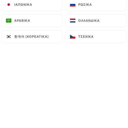
ΙΑΠΩΝΙΚΆ
ΙΑΠΩΝΙΚΆ
ΡΩΣΙΚΆ
ΡΩΣΙΚΆ
Πανακότα με κουλούρες φρούτων
Πανακότα με βραζιλιάνικες γεύσεις
ΑΡΑΒΙΚΆ
ΑΡΑΒΙΚΆ
ΟΛΛΑΝΔΙΚΆ
ΟΛΛΑΝΔΙΚΆ
6.00€
한국어 (ΚΟΡΕΆΤΙΚΑ)
한국어 (ΚΟΡΕΆΤΙΚΑ)
ΤΣΈΧΙΚΑ
ΤΣΈΧΙΚΑ
Παγωτό καρύδας
Με καραμελωμένο ανανά και μέντα
6.00€
Κέικ - Η φέτα
Τούρτα για να ανακαλύψετε...
6.00€
Μους σοκολάτας
Φτιαγμένο με 70% σοκολάτα. από πάνω
φρυγανισμένα καρύδια Βραζιλίας και λίγο
ελαιόλαδο