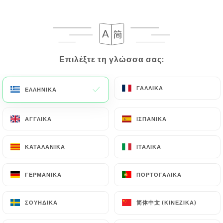
κόλιανδρο. διαθέσιμη επιλογή για vegan
15.00€
Πιάτο ημέρας για να ανακαλύψετε
Επιλέξτε τη γλώσσα σας:
Επιλέξτε τη γλώσσα σας:
*: σερβίρεται με ρύζι και σαλάτα **: διαθέσιμη
πικάντικη επιλογή
ΓΑΛΛΙΚΆ
ΓΑΛΛΙΚΆ
ΕΛΛΗΝΙΚΆ
ΕΛΛΗΝΙΚΆ
ΑΓΓΛΙΚΆ
ΑΓΓΛΙΚΆ
ΙΣΠΑΝΙΚΆ
ΙΣΠΑΝΙΚΆ
ΕΠΙΔΟΡΦΙΑ
ΚΑΤΑΛΑΝΙΚΆ
ΚΑΤΑΛΑΝΙΚΆ
ΙΤΑΛΙΚΆ
ΙΤΑΛΙΚΆ
Μους Maracuja
ΓΕΡΜΑΝΙΚΆ
ΓΕΡΜΑΝΙΚΆ
ΠΟΡΤΟΓΑΛΙΚΆ
ΠΟΡΤΟΓΑΛΙΚΆ
Βραζιλιάνικη συνταγή βασισμένη σε φρούτα του
πάθους, μασκαρπόνε και συμπυκνωμένο γάλα
简体中文 (ΚΙΝΈΖΙΚΑ)
简体中文 (ΚΙΝΈΖΙΚΑ)
ΣΟΥΗΔΙΚΆ
ΣΟΥΗΔΙΚΆ
6.00€