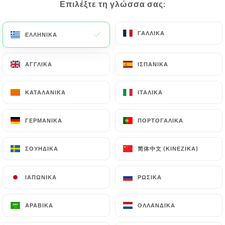
Επιλέξτε τη γλώσσα σας:
Επιλέξτε τη γλώσσα σας:
EL
ΜΕΝΟΎ
ΓΑΛΛΙΚΆ
ΓΑΛΛΙΚΆ
ΕΛΛΗΝΙΚΆ
ΕΛΛΗΝΙΚΆ
ΑΓΓΛΙΚΆ
ΑΓΓΛΙΚΆ
ΙΣΠΑΝΙΚΆ
ΙΣΠΑΝΙΚΆ
/
ΑΡΧΙΚΉ
ΕΠΑΦΉ
ΚΑΤΑΛΑΝΙΚΆ
ΚΑΤΑΛΑΝΙΚΆ
ΙΤΑΛΙΚΆ
ΙΤΑΛΙΚΆ
Επαφή
ΓΕΡΜΑΝΙΚΆ
ΓΕΡΜΑΝΙΚΆ
ΠΟΡΤΟΓΑΛΙΚΆ
ΠΟΡΤΟΓΑΛΙΚΆ
简体中文 (ΚΙΝΈΖΙΚΑ)
简体中文 (ΚΙΝΈΖΙΚΑ)
ΣΟΥΗΔΙΚΆ
ΣΟΥΗΔΙΚΆ
ΙΑΠΩΝΙΚΆ
ΙΑΠΩΝΙΚΆ
ΡΩΣΙΚΆ
ΡΩΣΙΚΆ
Terra Brasil
ΑΡΑΒΙΚΆ
ΑΡΑΒΙΚΆ
ΟΛΛΑΝΔΙΚΆ
ΟΛΛΑΝΔΙΚΆ