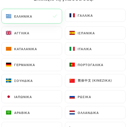
ΓΑΛΛΙΚΆ
ΓΑΛΛΙΚΆ
ΕΛΛΗΝΙΚΆ
ΕΛΛΗΝΙΚΆ
ΑΓΓΛΙΚΆ
ΑΓΓΛΙΚΆ
ΙΣΠΑΝΙΚΆ
ΙΣΠΑΝΙΚΆ
ΚΑΤΑΛΑΝΙΚΆ
ΚΑΤΑΛΑΝΙΚΆ
ΙΤΑΛΙΚΆ
ΙΤΑΛΙΚΆ
276 ΑΞΙΟΛΌΓΗΣΗ
ΓΕΡΜΑΝΙΚΆ
ΓΕΡΜΑΝΙΚΆ
ΠΟΡΤΟΓΑΛΙΚΆ
ΠΟΡΤΟΓΑΛΙΚΆ
BISTRO BRÉSILIEN
简体中文 (ΚΙΝΈΖΙΚΑ)
简体中文 (ΚΙΝΈΖΙΚΑ)
ΣΟΥΗΔΙΚΆ
ΣΟΥΗΔΙΚΆ
2 Rue À La Farine
78100 Saint-Germain-En-Laye France
ΙΑΠΩΝΙΚΆ
ΙΑΠΩΝΙΚΆ
ΡΩΣΙΚΆ
ΡΩΣΙΚΆ
ΑΡΑΒΙΚΆ
ΑΡΑΒΙΚΆ
ΟΛΛΑΝΔΙΚΆ
ΟΛΛΑΝΔΙΚΆ
Ποιοι είμαστε;