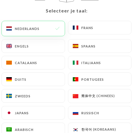
Selecteer je taal:
Selecteer je taal:
NL
MENU
FRANS
FRANS
NEDERLANDS
NEDERLANDS
ENGELS
ENGELS
SPAANS
SPAANS
/
HOME
CONTACT
Contact
CATALAANS
CATALAANS
ITALIAANS
ITALIAANS
DUITS
DUITS
PORTUGEES
PORTUGEES
简体中文 (CHINEES)
简体中文 (CHINEES)
ZWEEDS
ZWEEDS
JAPANS
JAPANS
RUSSISCH
RUSSISCH
Terra Brasil
한국어 (KOREAANS)
한국어 (KOREAANS)
ARABISCH
ARABISCH