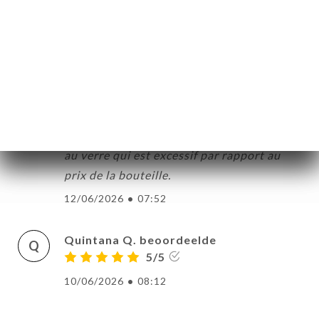
S
5/5
14/06/2026
•
09:07
CLÉMENT M. beoordeelde
C
5/5
Très bonne nourriture et accueil
chaleureux le seul bémol est le prix du vin
au verre qui est excessif par rapport au
prix de la bouteille.
12/06/2026
•
07:52
Quintana Q. beoordeelde
Q
5/5
10/06/2026
•
08:12