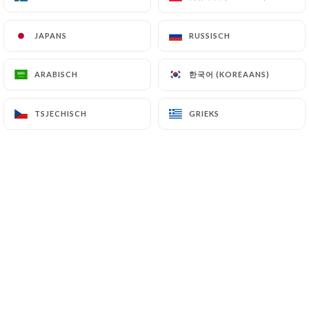
JAPANS
JAPANS
RUSSISCH
RUSSISCH
Ludo P. beoordeelde
L
5/5
한국어 (KOREAANS)
한국어 (KOREAANS)
ARABISCH
ARABISCH
Très bon restaurant, pensez a réserver
c'est très souvent complet.
TSJECHISCH
TSJECHISCH
GRIEKS
GRIEKS
05/07/2026
•
12:35
Marie-Pierre S. beoordeelde
M
4/5
Accueil sympathique ! Décoration typique
du Brésil ! Nourriture traditionnelle . Nous
avons retrouvé les saveurs brésiliennes.
05/07/2026
•
07:46