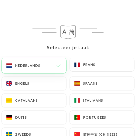
NL
MENU
Selecteer je taal:
Selecteer je taal:
/
HOME
REVIEWS
Reviews
FRANS
FRANS
NEDERLANDS
NEDERLANDS
ENGELS
ENGELS
SPAANS
SPAANS
CATALAANS
CATALAANS
ITALIAANS
ITALIAANS
276 reviews op Uniiti
4.7 / 5
DUITS
DUITS
PORTUGEES
PORTUGEES
100% authentieke, geverifieerde reviews.
简体中文 (CHINEES)
简体中文 (CHINEES)
ZWEEDS
ZWEEDS