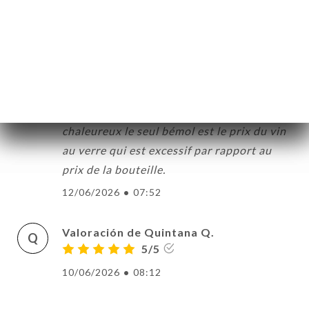
S
5/5
14/06/2026
•
09:07
Valoración de CLÉMENT M.
C
5/5
Très bonne nourriture et accueil
chaleureux le seul bémol est le prix du vin
au verre qui est excessif par rapport au
prix de la bouteille.
12/06/2026
•
07:52
Valoración de Quintana Q.
Q
5/5
10/06/2026
•
08:12