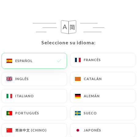
ES
MENÚ
Seleccione su idioma:
Seleccione su idioma:
/
INICIO
RESEÑAS
FRANCÉS
FRANCÉS
ESPAÑOL
ESPAÑOL
Reseñas
INGLÉS
INGLÉS
CATALÁN
CATALÁN
ITALIANO
ITALIANO
ALEMÁN
ALEMÁN
276 Reseñas sobre Uniiti
PORTUGUÉS
PORTUGUÉS
SUECO
SUECO
4.7 / 5
简体中文 (CHINO)
简体中文 (CHINO)
JAPONÉS
JAPONÉS
Marinella