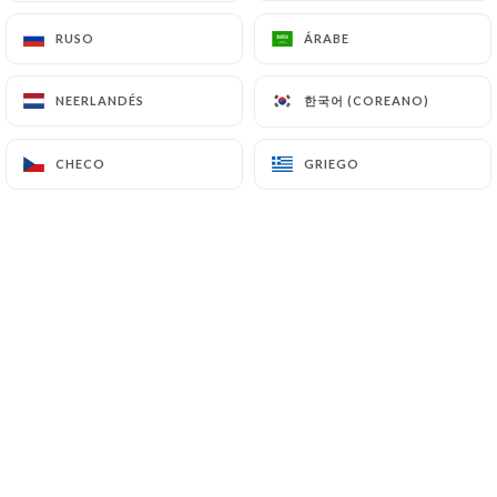
RUSO
RUSO
ÁRABE
ÁRABE
Valoración de Ludo P.
L
한국어 (COREANO)
한국어 (COREANO)
NEERLANDÉS
NEERLANDÉS
5/5
Très bon restaurant, pensez a réserver
CHECO
CHECO
GRIEGO
GRIEGO
c'est très souvent complet.
05/07/2026
•
12:35
Valoración de Marie-Pierre S.
M
4/5
Accueil sympathique ! Décoration typique
du Brésil ! Nourriture traditionnelle . Nous
avons retrouvé les saveurs brésiliennes.
05/07/2026
•
07:46