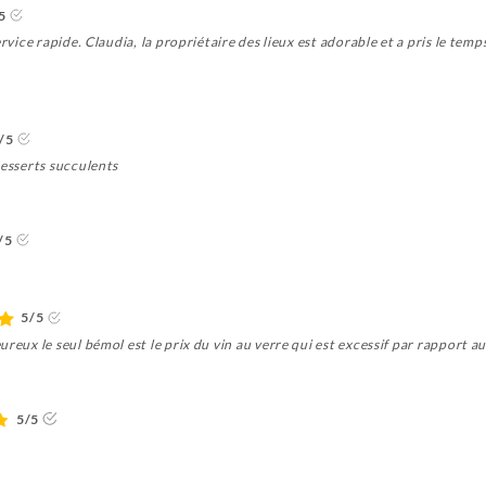
5
ervice rapide. Claudia, la propriétaire des lieux est adorable et a pris le tem
/5
desserts succulents
/5
5/5
reux le seul bémol est le prix du vin au verre qui est excessif par rapport au 
5/5