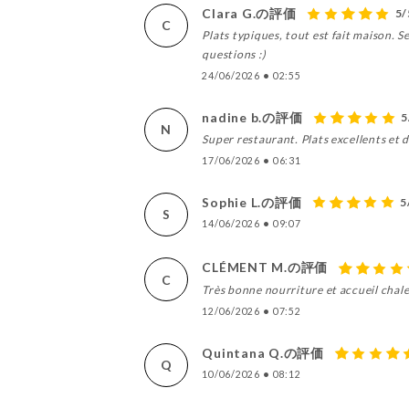
Clara G.の評価
5/
C
Plats typiques, tout est fait maison. S
questions :)
24/06/2026
•
02:55
nadine b.の評価
5
N
Super restaurant. Plats excellents et 
17/06/2026
•
06:31
Sophie L.の評価
5
S
14/06/2026
•
09:07
CLÉMENT M.の評価
C
Très bonne nourriture et accueil chaleu
12/06/2026
•
07:52
Quintana Q.の評価
Q
10/06/2026
•
08:12