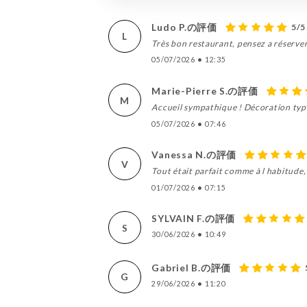
Ludo P.の評価
5/5
L
Très bon restaurant, pensez a réserver
05/07/2026
•
12:35
Marie-Pierre S.の評価
M
Accueil sympathique ! Décoration typiq
05/07/2026
•
07:46
Vanessa N.の評価
V
Tout était parfait comme à l habitude, 
01/07/2026
•
07:15
SYLVAIN F.の評価
S
30/06/2026
•
10:49
Gabriel B.の評価
G
29/06/2026
•
11:20