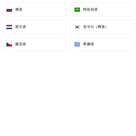
俄语
俄语
阿拉伯语
阿拉伯语
Ludo P. 已评分
L
荷兰语
荷兰语
한국어（韩语）
한국어（韩语）
5/5
Très bon restaurant, pensez a réserver
捷克语
捷克语
希腊语
希腊语
c'est très souvent complet.
05/07/2026
•
12:35
Marie-Pierre S. 已评分
M
4/5
Accueil sympathique ! Décoration typique
du Brésil ! Nourriture traditionnelle . Nous
avons retrouvé les saveurs brésiliennes.
05/07/2026
•
07:46