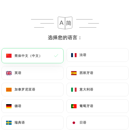
菜单
ZH
选择您的语言：
选择您的语言：
/
主页
评价
法语
法语
简体中文（中文）
简体中文（中文）
评价
英语
英语
西班牙语
西班牙语
加泰罗尼亚语
加泰罗尼亚语
意大利语
意大利语
276 Uniiti 评论
德语
德语
葡萄牙语
葡萄牙语
4.7 / 5
瑞典语
瑞典语
日语
日语
评论已核实，100% 真实。