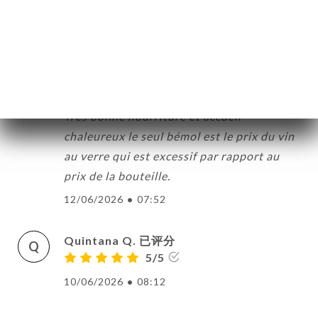
S
5/5
14/06/2026
•
09:07
CLÉMENT M. 已评分
C
5/5
Très bonne nourriture et accueil
chaleureux le seul bémol est le prix du vin
au verre qui est excessif par rapport au
prix de la bouteille.
12/06/2026
•
07:52
Quintana Q. 已评分
Q
5/5
10/06/2026
•
08:12