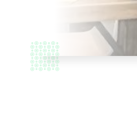
¿Quiénes
somos?