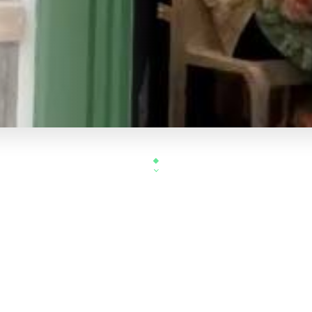
Bienvenue au "Terra Brasil", un restaurant brésili
l'ambiance chaleureuse vous plongent a