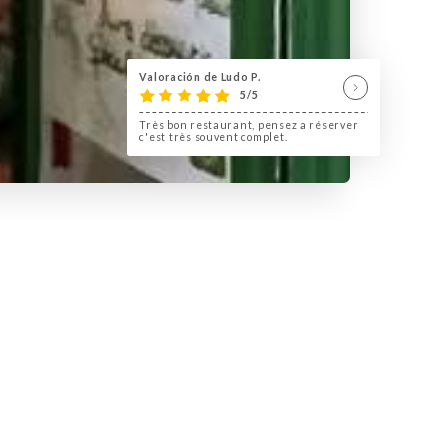
Valoración de Ludo P.
5/5
Très bon restaurant, pensez a réserver
c'est très souvent complet.
en où les saveurs exotiques et
u cœur du Brésil.