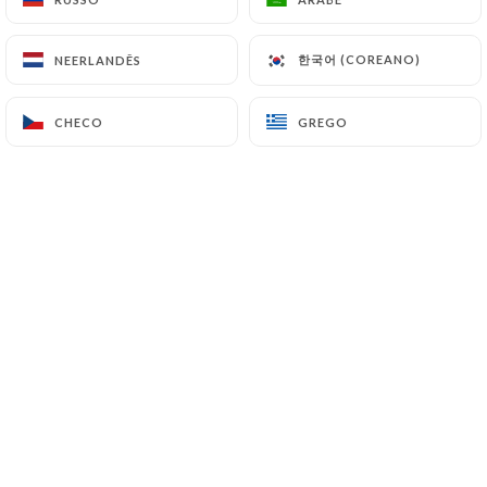
PT
MENU
한국어 (COREANO)
한국어 (COREANO)
NEERLANDÊS
NEERLANDÊS
CHECO
CHECO
GREGO
GREGO
/
PÁGINA INICIAL
RESERVA
Reserva