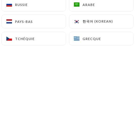
RUSSIE
RUSSIE
ARABE
ARABE
FR
MENU
한국어 (KOREAN)
한국어 (KOREAN)
PAYS-BAS
PAYS-BAS
TCHÉQUIE
TCHÉQUIE
GRECQUE
GRECQUE
/
ACCUEIL
RÉSERVATION
Réservation