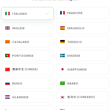
FRANCESE
FRANCESE
ITALIANO
ITALIANO
INGLESE
INGLESE
SPAGNOLO
SPAGNOLO
CATALANO
CATALANO
TEDESCO
TEDESCO
RECENSIONE 276
PORTOGHESE
PORTOGHESE
SVEDESE
SVEDESE
BISTRO BRÉSILIEN
简体中文 (CINESE)
简体中文 (CINESE)
GIAPPONESE
GIAPPONESE
2 Rue À La Farine
78100 Saint-Germain-En-Laye France
RUSSO
RUSSO
ARABO
ARABO
한국어 (COREANO)
한국어 (COREANO)
OLANDESE
OLANDESE
Chi siamo?