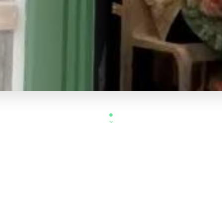
Bienvenue au "Terra Brasil", un restaurant brésili
l'ambiance chaleureuse vous plongent a