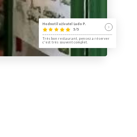
Hodnotil uživatel Ludo P.
5/5
Très bon restaurant, pensez a réserver
c'est très souvent complet.
en où les saveurs exotiques et
u cœur du Brésil.