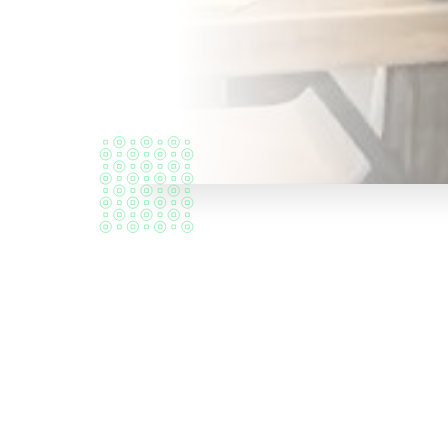
Kdo
jsme?